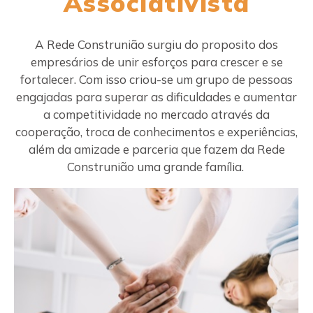
Associativista
Jardinagem
Louças Sanitárias
A Rede Construnião surgiu do proposito dos
Materiais de Construção
empresários de unir esforços para crescer e se
Materiais Elétricos
fortalecer. Com isso criou-se um grupo de pessoas
engajadas para superar as dificuldades e aumentar
Materiais Hidráulicos
a competitividade no mercado através da
Metais
cooperação, troca de conhecimentos e experiências,
além da amizade e parceria que fazem da Rede
Pisos e Revestimentos
Construnião uma grande família.
Portas e Janelas
Tintas e Acessórios
Utilidades
Seja um Associado
Área Restrita