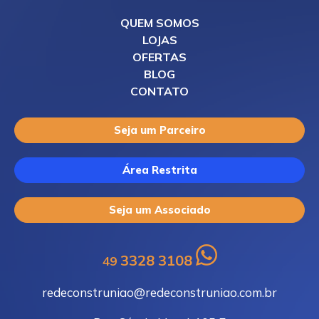
QUEM SOMOS
LOJAS
OFERTAS
BLOG
CONTATO
Seja um Parceiro
Área Restrita
Seja um Associado
3328 3108
49
redeconstruniao@redeconstruniao.com.br