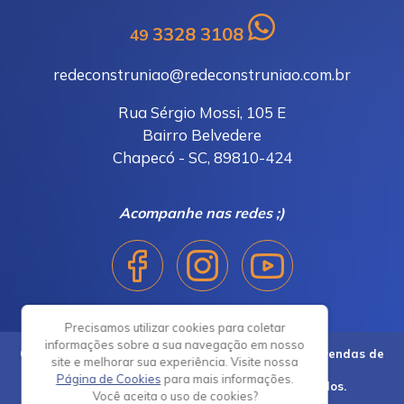
3328 3108
49
redeconstruniao@redeconstruniao.com.br
Rua Sérgio Mossi, 105 E
Bairro Belvedere
Chapecó - SC, 89810-424
Acompanhe nas redes ;)
Precisamos utilizar cookies para coletar
informações sobre a sua navegação em nosso
Copyright © 2021 Associação Catarinense das Revendas de
site e melhorar sua experiência. Visite nossa
Materiais
Página de Cookies
para mais informações.
para Construção. Todos os direitos reservados.
Você aceita o uso de cookies?