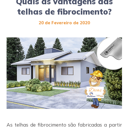
Quais as vantagens das
Jardinagem
telhas de fibrocimento?
Louças Sanitárias
Materiais de Construção
20 de Fevereiro de 2020
Materiais Elétricos
Materiais Hidráulicos
Metais
Pisos e Revestimentos
Portas e Janelas
Tintas e Acessórios
Utilidades
Seja um Associado
Área Restrita
As telhas de fibrocimento são fabricadas a partir