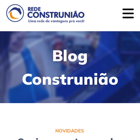
Quem somos
Lojas
Ofertas
Blog
Contato
Blog
CATEGORIAS
Construnião
Argamassas e Rejuntes
Balcões de Banheiro
Ferramentas
Forros e Divisórias
Iluminação
NOVIDADES
Impermeabilizantes