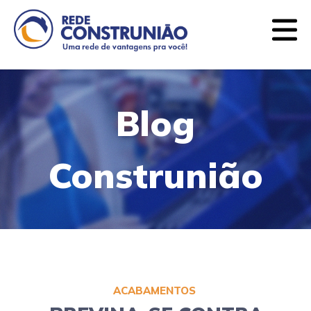
Quem somos
Lojas
Ofertas
Blog
Contato
Blog
CATEGORIAS
Construnião
Argamassas e Rejuntes
Balcões de Banheiro
Ferramentas
Forros e Divisórias
Iluminação
ACABAMENTOS
Impermeabilizantes