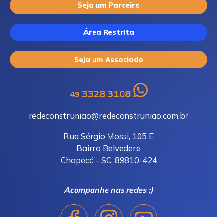
Seja um Parceiro
Área Restrita
Seja um Associado
3328 3108
49
redeconstruniao@redeconstruniao.com.br
Rua Sérgio Mossi, 105 E
Bairro Belvedere
Chapecó - SC, 89810-424
Acompanhe nas redes ;)