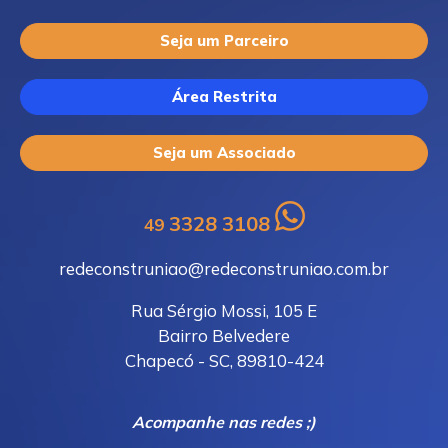
Seja um Parceiro
Área Restrita
Seja um Associado
3328 3108
49
redeconstruniao@redeconstruniao.com.br
Rua Sérgio Mossi, 105 E
Bairro Belvedere
Chapecó - SC, 89810-424
Acompanhe nas redes ;)