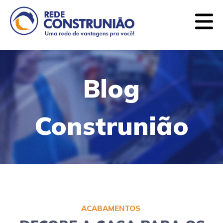
Quem somos
Lojas
Ofertas
Blog
Contato
Blog
CATEGORIAS
Construnião
Argamassas e Rejuntes
Balcões de Banheiro
Ferramentas
Forros e Divisórias
Iluminação
ACABAMENTOS
Impermeabilizantes