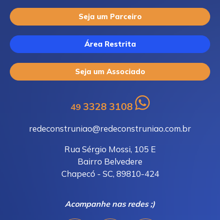
Seja um Parceiro
Área Restrita
Seja um Associado
3328 3108
49
redeconstruniao@redeconstruniao.com.br
Rua Sérgio Mossi, 105 E
Bairro Belvedere
Chapecó - SC, 89810-424
Acompanhe nas redes ;)