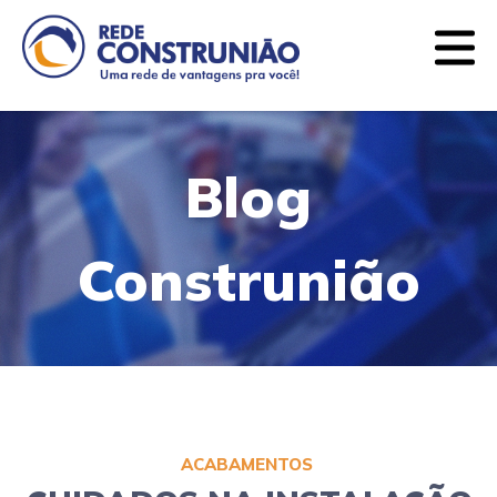
Quem somos
Lojas
Ofertas
Blog
Contato
Blog
CATEGORIAS
Construnião
Argamassas e Rejuntes
Balcões de Banheiro
Ferramentas
Forros e Divisórias
Iluminação
ACABAMENTOS
Impermeabilizantes